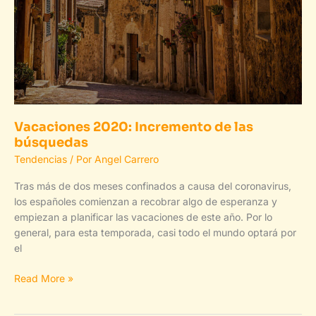
Vacaciones 2020: Incremento de las
búsquedas
Tendencias
/ Por
Angel Carrero
Tras más de dos meses confinados a causa del coronavirus,
los españoles comienzan a recobrar algo de esperanza y
empiezan a planificar las vacaciones de este año. Por lo
general, para esta temporada, casi todo el mundo optará por
el
Vacaciones
Read More »
2020:
Incremento