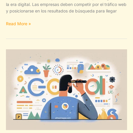
la era digital. Las empresas deben competir por el tráfico web
y posicionarse en los resultados de búsqueda para llegar
Cinco
Read More »
formas
de
utilizar
ChatGPT
para
potenciar
el
SEO
de
tu
negocio