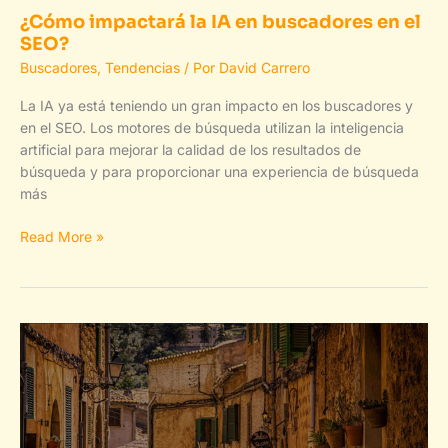
¿Cómo impactará la IA en buscadores en el
SEO?
Buscadores
,
Tendencias
/ Por
David Carrero
La IA ya está teniendo un gran impacto en los buscadores y
en el SEO. Los motores de búsqueda utilizan la inteligencia
artificial para mejorar la calidad de los resultados de
búsqueda y para proporcionar una experiencia de búsqueda
más
¿Cómo
Read More »
impactará
la
IA
en
buscadores
en
el
SEO?