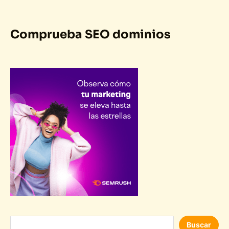
de
las
búsquedas
Comprueba SEO dominios
Buscar
Buscar