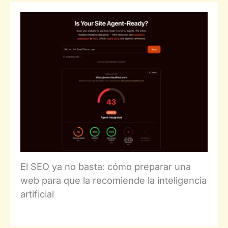
El SEO ya no basta: cómo preparar una
web para que la recomiende la inteligencia
artificial