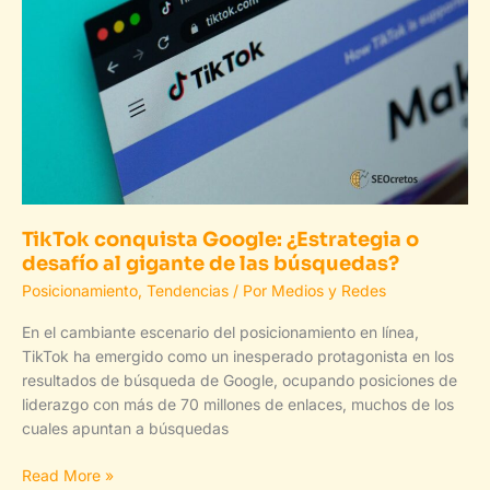
Adaptarse
al
cambio
TikTok conquista Google: ¿Estrategia o
desafío al gigante de las búsquedas?
Posicionamiento
,
Tendencias
/ Por
Medios y Redes
En el cambiante escenario del posicionamiento en línea,
TikTok ha emergido como un inesperado protagonista en los
resultados de búsqueda de Google, ocupando posiciones de
liderazgo con más de 70 millones de enlaces, muchos de los
cuales apuntan a búsquedas
TikTok
Read More »