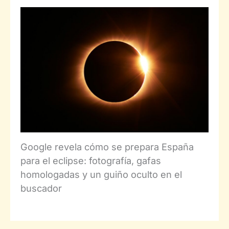
Google revela cómo se prepara España
para el eclipse: fotografía, gafas
homologadas y un guiño oculto en el
buscador