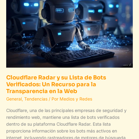
con
Claude
Code
Cloudflare Radar y su Lista de Bots
Verificados: Un Recurso para la
Transparencia en la Web
General
,
Tendencias
/ Por
Medios y Redes
Cloudflare, una de las principales empresas de seguridad y
rendimiento web, mantiene una lista de bots verificados
dentro de su plataforma Cloudflare Radar. Esta lista
proporciona información sobre los bots más activos en
internet, incluyendo rastreadores de motores de búsqueda,