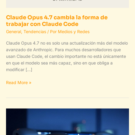
Claude Opus 4.7 cambia la forma de
trabajar con Claude Code
General
,
Tendencias
/ Por
Medios y Redes
Claude Opus 4.7 no es solo una actualización más del modelo
avanzado de Anthropic. Para muchos desarrolladores que
usan Claude Code, el cambio importante no está únicamente
en que el modelo sea más capaz, sino en que obliga a
modificar […]
Claude
Read More »
Opus
4.7
cambia
la
forma
de
trabajar