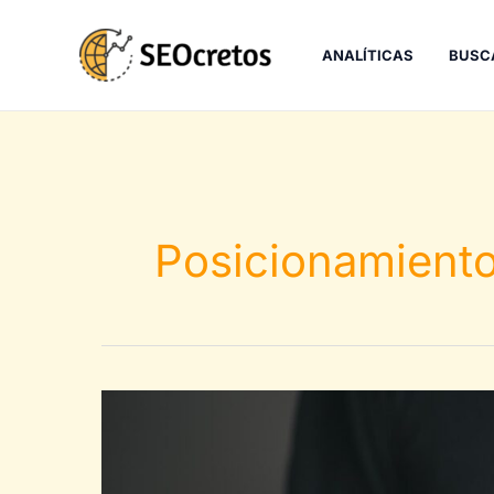
Ir
al
ANALÍTICAS
BUSC
contenido
Posicionamient