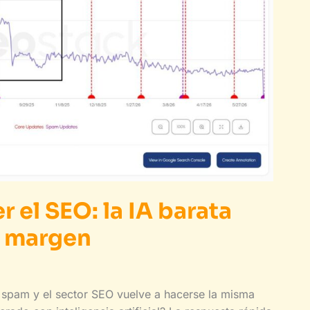
 el SEO: la IA barata
s margen
 spam y el sector SEO vuelve a hacerse la misma