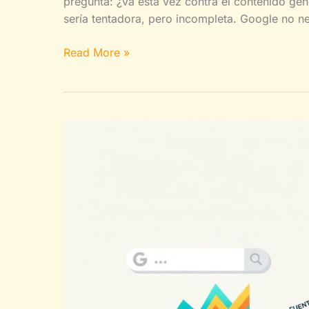
pregunta: ¿va esta vez contra el contenido gene
sería tentadora, pero incompleta. Google no nec
Google
Read More »
vuelve
a
mover
el
SEO:
la
IA
barata
tiene
cada
vez
menos
margen