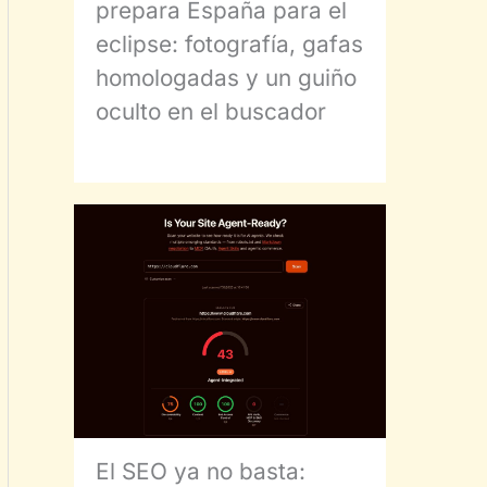
prepara España para el
eclipse: fotografía, gafas
homologadas y un guiño
oculto en el buscador
El SEO ya no basta: