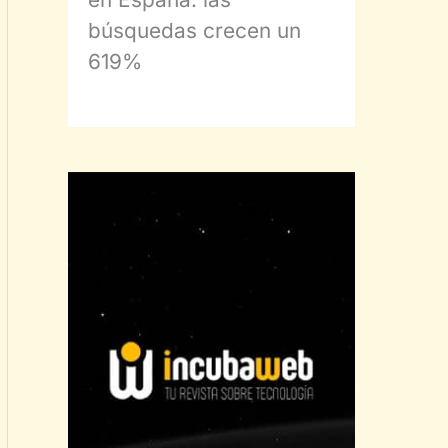
búsquedas crecen un
619%