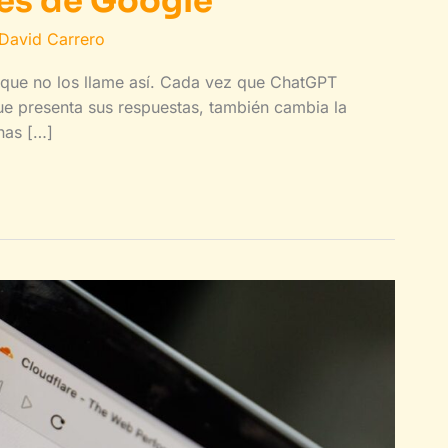
es de Google
David Carrero
que no los llame así. Cada vez que ChatGPT
e presenta sus respuestas, también cambia la
nas […]