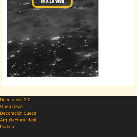
Decoracion 2.0
Open Deco
Decoración Sueca
Arquitectura Ideal
Pórtico