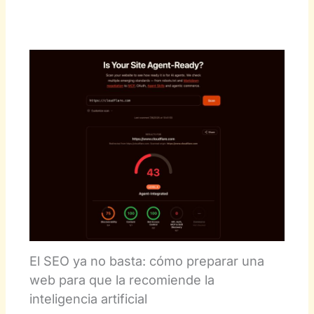
El SEO ya no basta: cómo preparar una
web para que la recomiende la
inteligencia artificial