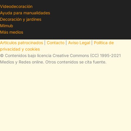
Videodecoración
Ayuda para manualidades
Decoración y jardines
Mimub
Más medios
Artículos patrocinados
|
Contacto
|
Aviso Legal
|
Política de
privacidad y cookies
© Contenidos bajo licencia Creative Commons (CC) 1995-2021
Medios y Redes online. Otros contenidos se cita fuente.