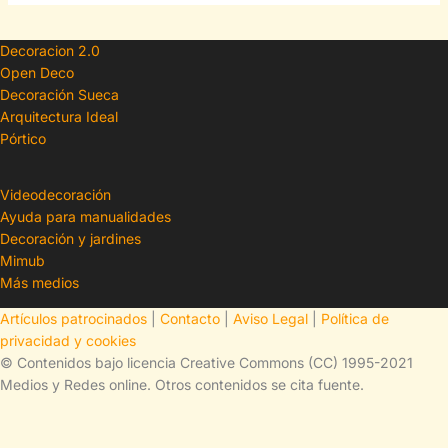
Decoracion 2.0
Open Deco
Decoración Sueca
Arquitectura Ideal
Pórtico
Videodecoración
Ayuda para manualidades
Decoración y jardines
Mimub
Más medios
Artículos patrocinados
|
Contacto
|
Aviso Legal
|
Política de
privacidad y cookies
© Contenidos bajo licencia Creative Commons (CC) 1995-2021
Medios y Redes online. Otros contenidos se cita fuente.