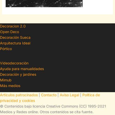
Decoracion 2.0
Open Deco
Decoración Sueca
Arquitectura Ideal
Pórtico
Videodecoración
Ayuda para manualidades
Decoración y jardines
Mimub
Más medios
Artículos patrocinados
|
Contacto
|
Aviso Legal
|
Política de
privacidad y cookies
© Contenidos bajo licencia Creative Commons (CC) 1995-2021
Medios y Redes online. Otros contenidos se cita fuente.