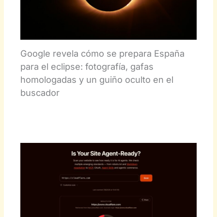
Google revela cómo se prepara España
para el eclipse: fotografía, gafas
homologadas y un guiño oculto en el
buscador