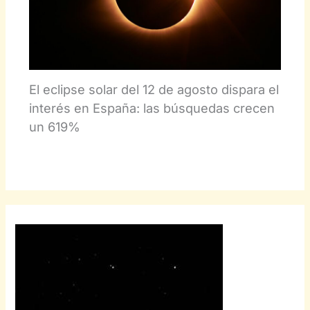
El eclipse solar del 12 de agosto dispara el
interés en España: las búsquedas crecen
un 619%