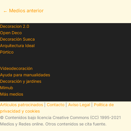
←
Medios anterior
Decoracion 2.0
Open Deco
Decoración Sueca
Arquitectura Ideal
Pórtico
Videodecoración
Ayuda para manualidades
Decoración y jardines
Mimub
Más medios
Artículos patrocinados
|
Contacto
|
Aviso Legal
|
Política de
privacidad y cookies
© Contenidos bajo licencia Creative Commons (CC) 1995-2021
Medios y Redes online. Otros contenidos se cita fuente.