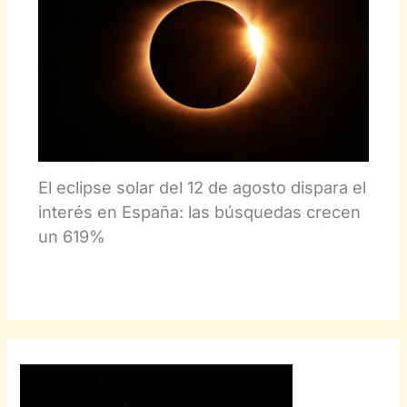
El eclipse solar del 12 de agosto dispara el
interés en España: las búsquedas crecen
un 619%