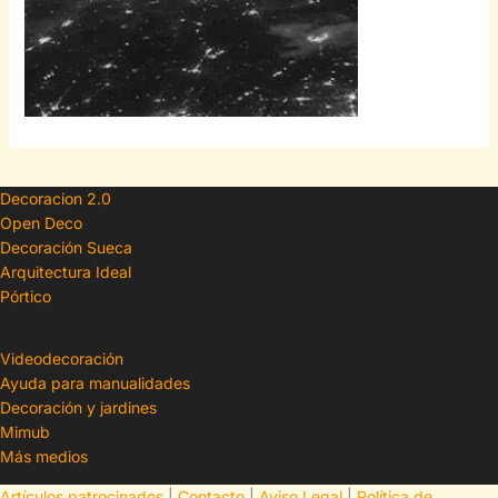
Decoracion 2.0
Open Deco
Decoración Sueca
Arquitectura Ideal
Pórtico
Videodecoración
Ayuda para manualidades
Decoración y jardines
Mimub
Más medios
Artículos patrocinados
|
Contacto
|
Aviso Legal
|
Política de