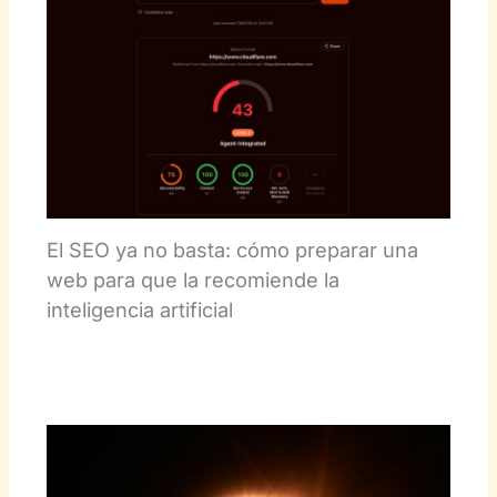
El SEO ya no basta: cómo preparar una
web para que la recomiende la
inteligencia artificial