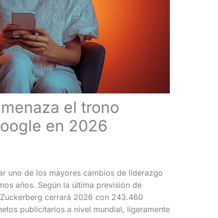
amenaza el trono
 Google en 2026
ar uno de los mayores cambios de liderazgo
imos años. Según la última previsión de
 Zuckerberg cerrará 2026 con 243.460
etos publicitarios a nivel mundial, ligeramente