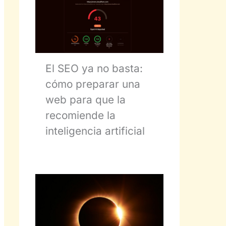
El SEO ya no basta:
cómo preparar una
web para que la
recomiende la
inteligencia artificial