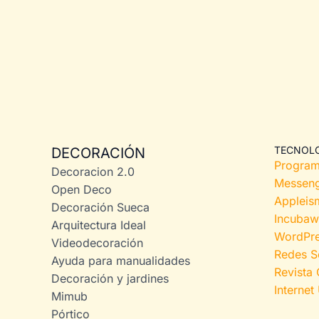
TECNOL
DECORACIÓN
Program
Decoracion 2.0
Messeng
Open Deco
Appleis
Decoración Sueca
Incuba
Arquitectura Ideal
WordPre
Videodecoración
Redes S
Ayuda para manualidades
Revista
Decoración y jardines
Internet 
Mimub
Pórtico