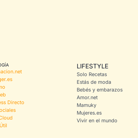
OGÍA
LIFESTYLE
acion.net
Solo Recetas
er.es
Estás de moda
mo
Bebés y embarazos
web
Amor.net
ss Directo
Mamuky
ociales
Mujeres.es
 Cloud
Vivir en el mundo
Útil