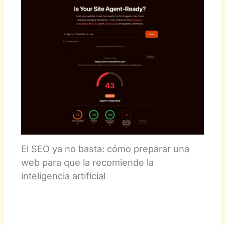
El SEO ya no basta: cómo preparar una
web para que la recomiende la
inteligencia artificial