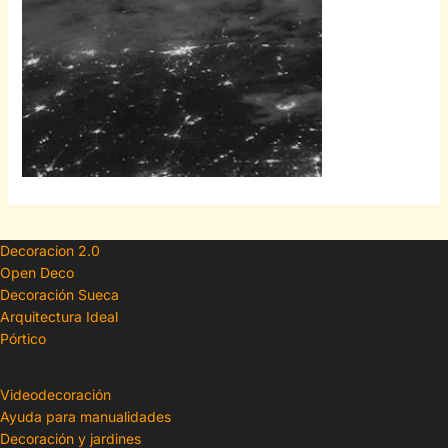
Decoracion 2.0
Open Deco
Decoración Sueca
Arquitectura Ideal
Pórtico
Videodecoración
Ayuda para manualidades
Decoración y jardines