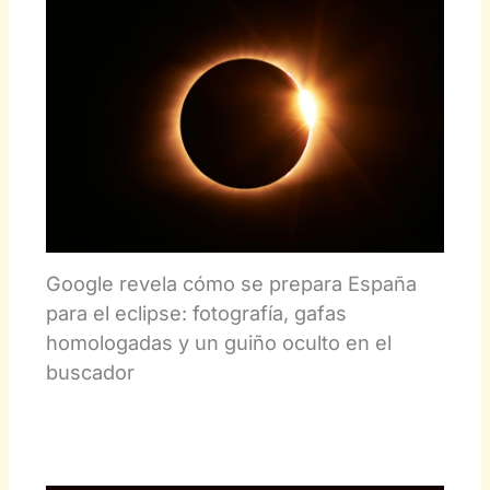
Google revela cómo se prepara España
para el eclipse: fotografía, gafas
homologadas y un guiño oculto en el
buscador