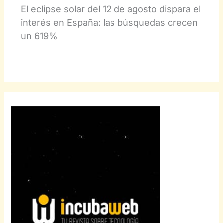
El eclipse solar del 12 de agosto dispara el
interés en España: las búsquedas crecen
un 619%