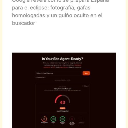
para el eclipse: fotografía, gafas
homologadas y un guiño oculto en el
buscador