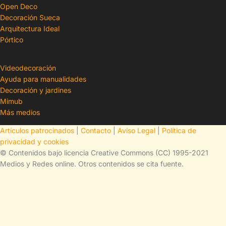
Open Deco
Decoración Sueca
Arquitectura Ideal
Pórtico
Videodecoración
Ayuda para manualidades
Decoración y jardines
Mimub
Más medios
Artículos patrocinados
|
Contacto
|
Aviso Legal
|
Política de
privacidad y cookies
© Contenidos bajo licencia Creative Commons (CC) 1995-2021
Medios y Redes online. Otros contenidos se cita fuente.