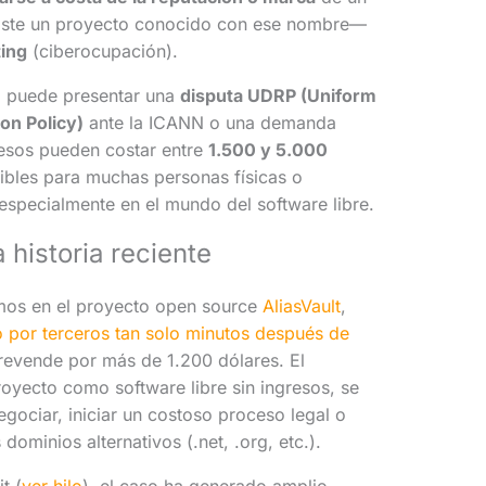
xiste un proyecto conocido con ese nombre—
ing
(ciberocupación).
do puede presentar una
disputa UDRP (Uniform
n Policy)
ante la ICANN o una demanda
cesos pueden costar entre
1.500 y 5.000
sibles para muchas personas físicas o
especialmente en el mundo del software libre.
 historia reciente
amos en el proyecto open source
AliasVault
,
 por terceros tan solo minutos después de
o revende por más de 1.200 dólares. El
royecto como software libre sin ingresos, se
negociar, iniciar un costoso proceso legal o
ominios alternativos (.net, .org, etc.).
t (
ver hilo
), el caso ha generado amplio