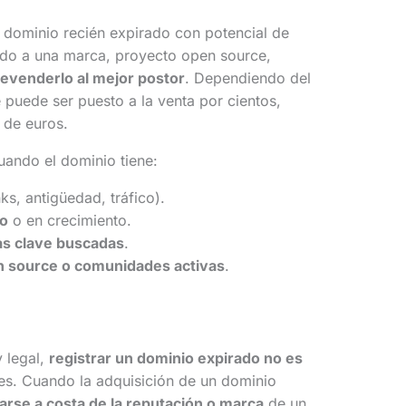
n dominio recién expirado con potencial de
lado a una marca, proyecto open source,
revenderlo al mejor postor
. Dependiendo del
e puede ser puesto a la venta por cientos,
 de euros.
uando el dominio tiene:
ks, antigüedad, tráfico).
o
o en crecimiento.
as clave buscadas
.
n source o comunidades activas
.
y legal,
registrar un dominio expirado no es
tes. Cuando la adquisición de un dominio
rarse a costa de la reputación o marca
de un