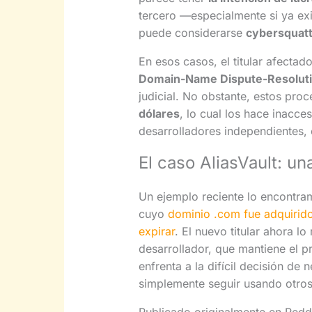
tercero —especialmente si ya e
puede considerarse
cybersquatt
En esos casos, el titular afecta
Domain-Name Dispute-Resolutio
judicial. No obstante, estos pro
dólares
, lo cual los hace inacce
desarrolladores independientes, 
El caso AliasVault: una
Un ejemplo reciente lo encontr
cuyo
dominio .com fue adquirido
expirar
. El nuevo titular ahora l
desarrollador, que mantiene el p
enfrenta a la difícil decisión de 
simplemente seguir usando otros d
Publicado originalmente en Reddi