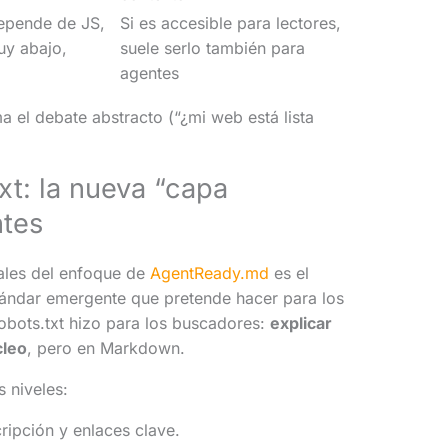
epende de JS,
Si es accesible para lectores,
uy abajo,
suele serlo también para
agentes
ma el debate abstracto (“¿mi web está lista
.
.txt: la nueva “capa
ntes
ales del enfoque de
AgentReady.md
es el
tándar emergente que pretende hacer para los
obots.txt hizo para los buscadores:
explicar
cleo
, pero en Markdown.
 niveles:
ripción y enlaces clave.