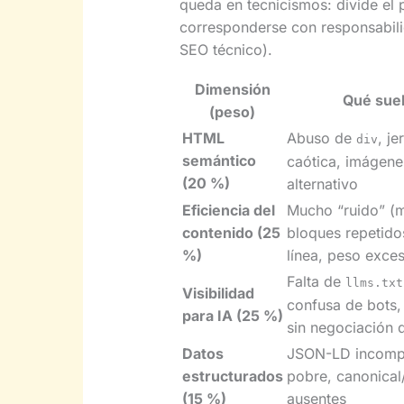
queda en tecnicismos: divide el
corresponderse con responsabili
SEO técnico).
Dimensión
Qué suel
(peso)
HTML
Abuso de
, j
div
semántico
caótica, imágenes
(20 %)
alternativo
Eficiencia del
Mucho “ruido” (m
contenido (25
bloques repetidos
%)
línea, peso exce
Falta de
llms.txt
Visibilidad
confusa de bots,
para IA (25 %)
sin negociación
Datos
JSON-LD incomp
estructurados
pobre, canonical
(15 %)
ausentes