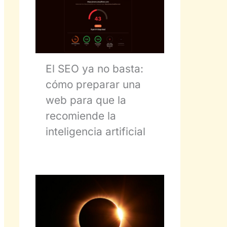
El SEO ya no basta:
cómo preparar una
web para que la
recomiende la
inteligencia artificial