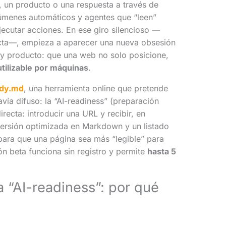
, un producto o una respuesta a través de
súmenes automáticos y agentes que “leen”
jecutar acciones. En ese giro silencioso —
ecta—, empieza a aparecer una nueva obsesión
y producto: que una web no solo posicione,
tilizable por máquinas
.
dy.md
, una herramienta online que pretende
ía difuso: la “AI-readiness” (preparación
recta: introducir una URL y recibir, en
ersión optimizada en Markdown y un listado
para que una página sea más “legible” para
ón beta funciona sin registro y permite
hasta 5
a “AI-readiness”: por qué