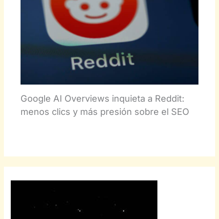
Google AI Overviews inquieta a Reddit:
menos clics y más presión sobre el SEO