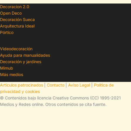
Decoracion 2.0
Open Deco
Decoración Sueca
Arquitectura Ideal
Pórtico
Videodecoración
Ayuda para manualidades
Decoración y jardines
Mimub
Más medios
Artículos patrocinados
|
Contacto
|
Aviso Legal
|
Política de
privacidad y cookies
© Contenidos bajo licencia Creative Commons (CC) 1995-2021
Medios y Redes online. Otros contenidos se cita fuente.