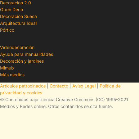
Decoracion 2.0
Open Deco
Decoración Sueca
Arquitectura Ideal
Pórtico
Videodecoración
Ayuda para manualidades
Decoración y jardines
Mimub
Más medios
Artículos patrocinados
|
Contacto
|
Aviso Legal
|
Política de
privacidad y cookies
© Contenidos bajo licencia Creative Commons (CC) 1995-2021
Medios y Redes online. Otros contenidos se cita fuente.