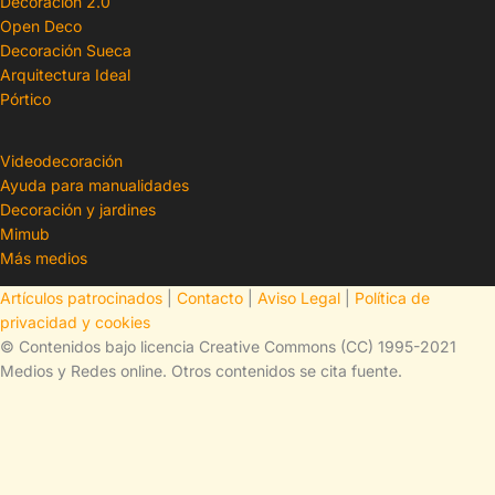
Decoracion 2.0
Open Deco
Decoración Sueca
Arquitectura Ideal
Pórtico
Videodecoración
Ayuda para manualidades
Decoración y jardines
Mimub
Más medios
Artículos patrocinados
|
Contacto
|
Aviso Legal
|
Política de
privacidad y cookies
© Contenidos bajo licencia Creative Commons (CC) 1995-2021
Medios y Redes online. Otros contenidos se cita fuente.