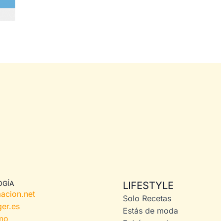
OGÍA
LIFESTYLE
acion.net
Solo Recetas
er.es
Estás de moda
mo