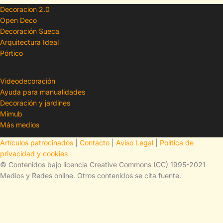
Decoracion 2.0
Open Deco
Decoración Sueca
Arquitectura Ideal
Pórtico
Videodecoración
Ayuda para manualidades
Decoración y jardines
Mimub
Más medios
Artículos patrocinados
|
Contacto
|
Aviso Legal
|
Política de
privacidad y cookies
© Contenidos bajo licencia Creative Commons (CC) 1995-2021
Medios y Redes online. Otros contenidos se cita fuente.