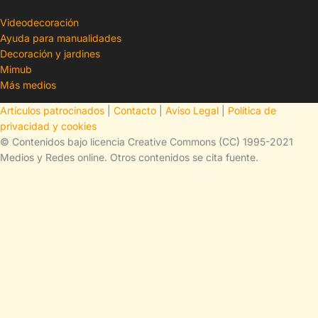
Videodecoración
Ayuda para manualidades
Decoración y jardines
Mimub
Más medios
Artículos patrocinados
|
Contacto
|
Aviso Legal
|
Política de
privacidad y cookies
© Contenidos bajo licencia Creative Commons (CC) 1995-2021
Medios y Redes online. Otros contenidos se cita fuente.