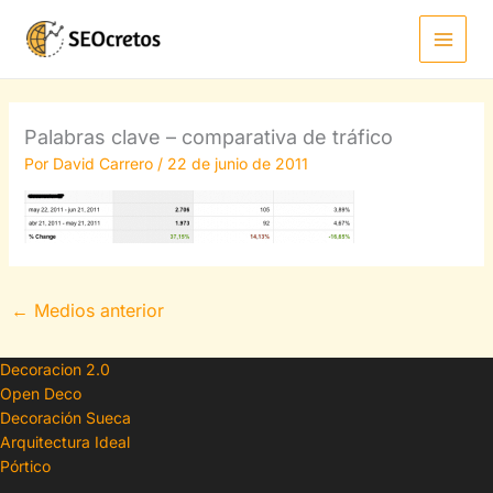
Ir
al
contenido
Palabras clave – comparativa de tráfico
Por
David Carrero
/
22 de junio de 2011
←
Medios anterior
Decoracion 2.0
Open Deco
Decoración Sueca
Arquitectura Ideal
Pórtico