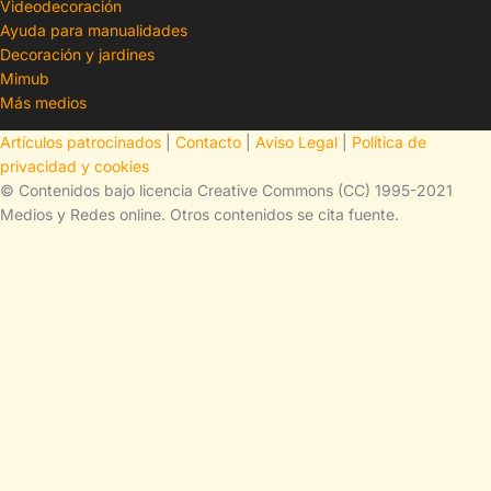
Videodecoración
Ayuda para manualidades
Decoración y jardines
Mimub
Más medios
Artículos patrocinados
|
Contacto
|
Aviso Legal
|
Política de
privacidad y cookies
© Contenidos bajo licencia Creative Commons (CC) 1995-2021
Medios y Redes online. Otros contenidos se cita fuente.