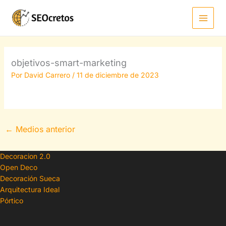
Ir
al
contenido
objetivos-smart-marketing
Por
David Carrero
/
11 de diciembre de 2023
←
Medios anterior
Decoracion 2.0
Open Deco
Decoración Sueca
Arquitectura Ideal
Pórtico