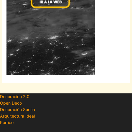
Decoracion 2.0
Open Deco
Decoración Sueca
Arquitectura Ideal
Pórtico