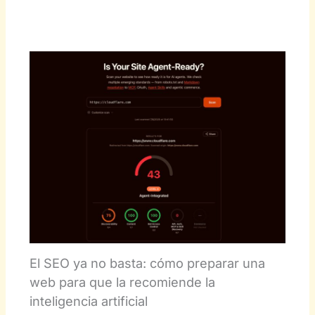
El SEO ya no basta: cómo preparar una
web para que la recomiende la
inteligencia artificial