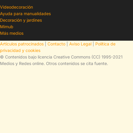
Videodecoración
Ayuda para manualidades
Decoración y jardines
Mimub
Más medios
Artículos patrocinados
|
Contacto
|
Aviso Legal
|
Política de
privacidad y cookies
© Contenidos bajo licencia Creative Commons (CC) 1995-2021
Medios y Redes online. Otros contenidos se cita fuente.