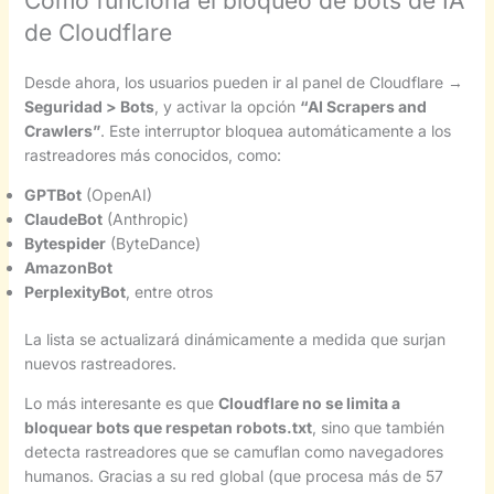
Cómo funciona el bloqueo de bots de IA
de Cloudflare
Desde ahora, los usuarios pueden ir al panel de Cloudflare →
Seguridad > Bots
, y activar la opción
“AI Scrapers and
Crawlers”
. Este interruptor bloquea automáticamente a los
rastreadores más conocidos, como:
GPTBot
(OpenAI)
ClaudeBot
(Anthropic)
Bytespider
(ByteDance)
AmazonBot
PerplexityBot
, entre otros
La lista se actualizará dinámicamente a medida que surjan
nuevos rastreadores.
Lo más interesante es que
Cloudflare no se limita a
bloquear bots que respetan robots.txt
, sino que también
detecta rastreadores que se camuflan como navegadores
humanos. Gracias a su red global (que procesa más de 57