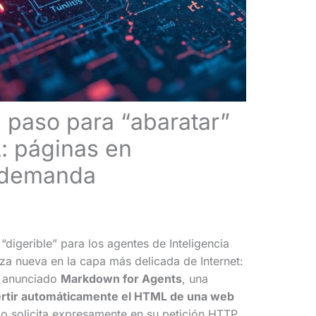
 paso para “abaratar”
A: páginas en
 demanda
digerible” para los agentes de Inteligencia
eza nueva en la capa más delicada de Internet:
ha anunciado
Markdown for Agents
, una
rtir automáticamente el HTML de una web
lo solicita expresamente en su petición HTTP.