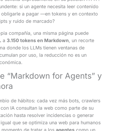
ndente: si un agente necesita leer contenido
 obligarle a pagar —en tokens y en contexto
ipts y ruido de marcado?
propia compañía, una misma página puede
L
a
3.150 tokens en Markdown
, un recorte
ema donde los LLMs tienen ventanas de
 acumulan por uso, la reducción no es un
económica.
e “Markdown for Agents” y
hora
bio de hábitos: cada vez más bots, crawlers
con IA consultan la web como parte de su
ación hasta resolver incidencias o generar
, igual que se optimiza una web para humanos
l momento de tratar a los
agentes
como un