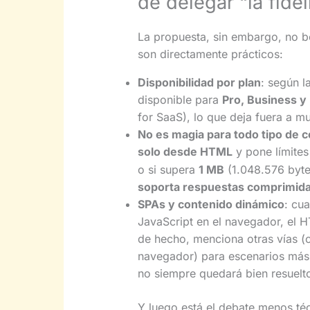
de delegar “la fide
La propuesta, sin embargo, no b
son directamente prácticos:
Disponibilidad por plan
: según 
disponible para
Pro, Business y
for SaaS), lo que deja fuera a m
No es magia para todo tipo de 
solo desde HTML
y pone límites 
o si supera
1 MB
(1.048.576 byte
soporta respuestas comprimid
SPAs y contenido dinámico
: cu
JavaScript en el navegador, el HT
de hecho, menciona otras vías 
navegador) para escenarios más 
no siempre quedará bien resuelt
Y luego está el debate menos t