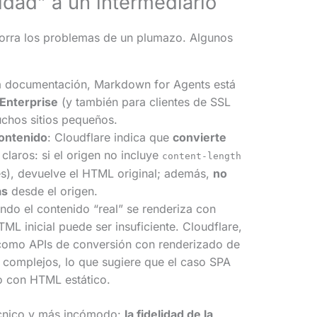
lidad” a un intermediario
orra los problemas de un plumazo. Algunos
la documentación, Markdown for Agents está
 Enterprise
(y también para clientes de SSL
uchos sitios pequeños.
contenido
: Cloudflare indica que
convierte
claros: si el origen no incluye
content-length
s), devuelve el HTML original; además,
no
as
desde el origen.
ando el contenido “real” se renderiza con
ML inicial puede ser insuficiente. Cloudflare,
(como APIs de conversión con renderizado de
complejos, lo que sugiere que el caso SPA
o con HTML estático.
écnico y más incómodo:
la fidelidad de la